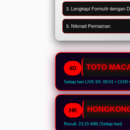
3. Lengkapi Formulir dengan D
5. Nikmati Permainan
TOTO MAC
4D
Setiap hari LIVE 6X: 00:01 • 13:00 
HONGKON
HK
Result: 23:15 WIB (Setiap hari)