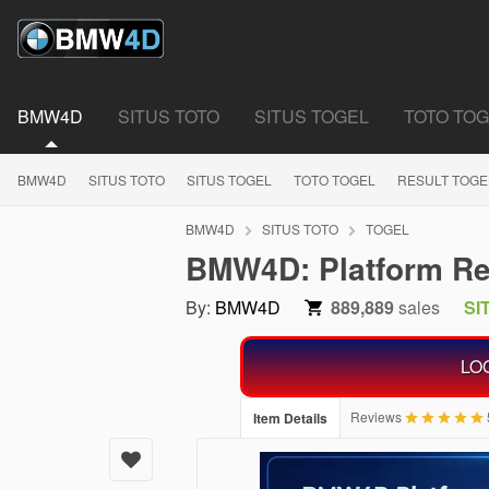
BMW4D
SITUS TOTO
SITUS TOGEL
TOTO TO
BMW4D
SITUS TOTO
SITUS TOGEL
TOTO TOGEL
RESULT TOGE
BMW4D
SITUS TOTO
TOGEL
BMW4D: Platform Re
By:
BMW4D
889,889
sales
SI
LO
Reviews
Item Details