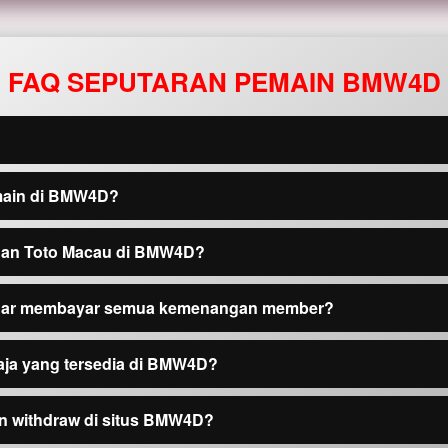
FAQ SEPUTARAN PEMAIN BMW4D
main di BMW4D?
uhan Toto Macau di BMW4D?
nar membayar semua kemenangan member?
ja yang tersedia di BMW4D?
an withdraw di situs BMW4D?