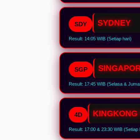
SYDNEY
SDY
Result: 14:05 WIB (Setiap hari)
SINGAPO
SGP
Result: 17:45 WIB (Selasa & Juma
KINGKONG
4D
Result: 17:00 & 23:30 WIB (Setiap 