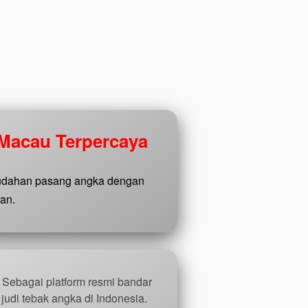
Macau Terpercaya
emudahan pasang angka dengan
an.
Sebagai platform resmi bandar
judi tebak angka di Indonesia.