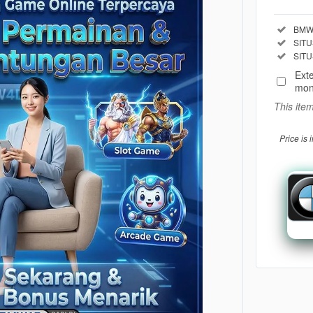
Regul
Inclu
BMW
Inclu
Use, b
SITU
Inclu
SIT
produc
The to
Ext
buyer 
mon
This ite
View
license
Price is
details