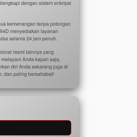
lengkapi dengan sistem enkripsi
emua kemenangan tanpa potongan
BMW4D menyediakan layanan
pulsa selama 24 jam penuh.
ional resmi lainnya yang
ap melayani Anda kapan saja,
arkan diri Anda sekarang juga di
h, dan paling bersahabat!