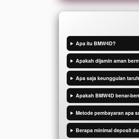
Apa itu BMW4D?
Apakah dijamin aman ber
Apa saja keunggulan tar
Apakah BMW4D benar-be
Metode pembayaran apa sa
Berapa minimal deposit d