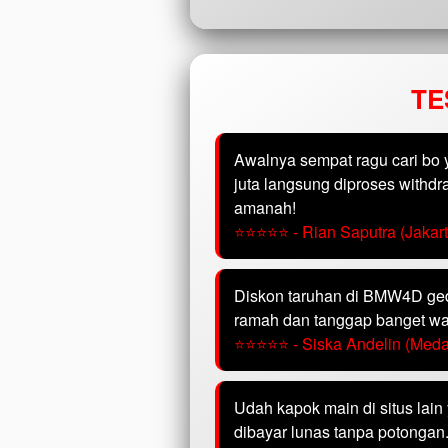
TE
Awalnya sempat ragu cari bo
juta langsung diproses withd
amanah!
⭐⭐⭐⭐⭐ - Rian Saputra (Jakart
Diskon taruhan di BMW4D gede
ramah dan tanggap banget wak
⭐⭐⭐⭐⭐ - Siska Andelin (Med
Udah kapok main di situs lai
dibayar lunas tanpa potongan.