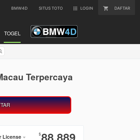
BMW4D
SITUS TOTO
LOGIN
DAFTAR
TOGEL
Search
Macau Terpercaya
FTAR
88.889
$
r License